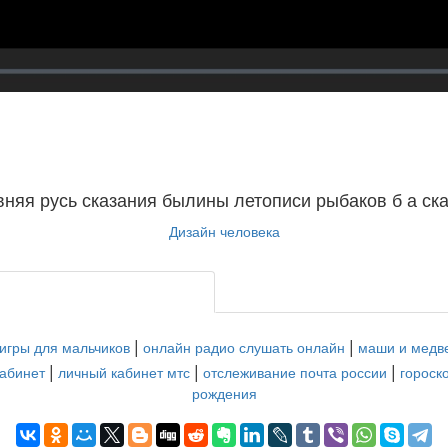
вняя русь сказания былины летописи рыбаков б а ска
Дизайн человека
|
|
игры для мальчиков
онлайн радио слушать онлайн
маши и медве
|
|
|
кабинет
личный кабинет мтс
отслеживание почта россии
гороск
рождения